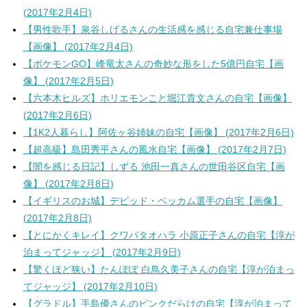
(2017年2月4日)
【男性歌手】泉谷しげるさんの生活感を感じる自宅兼仕事場
【画像】 (2017年2月4日)
【ポケモンGO】峰竜太さんの奇妙な形をした5億円自宅【画
像】 (2017年2月5日)
【六本木ヒルズ】ホリエモンこと堀江貴文さんの自宅【画像】
(2017年2月6日)
【1K2人暮らし】阿佐ヶ谷姉妹の自宅【画像】 (2017年2月6日)
【超高級】島田秀平さんの風水自宅【画像】 (2017年2月7日)
【闇を感じる日記】しずる 池田一真さんの世田谷区自宅【画
像】 (2017年2月8日)
【イギリスのお城】デビッド・ベッカム選手の自宅【画像】
(2017年2月8日)
【とにかくキレイ】クワバタオハラ 小原正子さんの自宅【淳が
泊まってジャッジ】 (2017年2月9日)
【驚くほど狭い】たんぽぽ 白鳥久美子さんの自宅【淳が泊まっ
てジャッジ】 (2017年2月10日)
【グラドル】手島優さんのピンクだらけの自宅【淳が泊まって