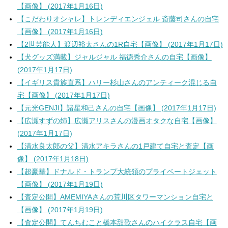
【画像】 (2017年1月16日)
【こだわりオシャレ】トレンディエンジェル 斎藤司さんの自宅
【画像】 (2017年1月16日)
【2世芸能人】渡辺裕太さんの1R自宅【画像】 (2017年1月17日)
【犬グッズ満載】ジャルジャル 福徳秀介さんの自宅【画像】
(2017年1月17日)
【イギリス貴族直系】ハリー杉山さんのアンティーク混じる自
宅【画像】 (2017年1月17日)
【元光GENJI】諸星和己さんの自宅【画像】 (2017年1月17日)
【広瀬すずの姉】広瀬アリスさんの漫画オタクな自宅【画像】
(2017年1月17日)
【清水良太郎の父】清水アキラさんの1戸建て自宅と査定【画
像】 (2017年1月18日)
【超豪華】ドナルド・トランプ大統領のプライベートジェット
【画像】 (2017年1月19日)
【査定公開】AMEMIYAさんの荒川区タワーマンション自宅と
【画像】 (2017年1月19日)
【査定公開】てんちむこと橋本甜歌さんのハイクラス自宅【画