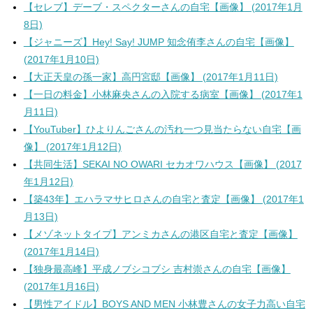
【セレブ】デーブ・スペクターさんの自宅【画像】 (2017年1月
8日)
【ジャニーズ】Hey! Say! JUMP 知念侑李さんの自宅【画像】
(2017年1月10日)
【大正天皇の孫一家】高円宮邸【画像】 (2017年1月11日)
【一日の料金】小林麻央さんの入院する病室【画像】 (2017年1
月11日)
【YouTuber】ひよりんごさんの汚れ一つ見当たらない自宅【画
像】 (2017年1月12日)
【共同生活】SEKAI NO OWARI セカオワハウス【画像】 (2017
年1月12日)
【築43年】エハラマサヒロさんの自宅と査定【画像】 (2017年1
月13日)
【メゾネットタイプ】アンミカさんの港区自宅と査定【画像】
(2017年1月14日)
【独身最高峰】平成ノブシコブシ 吉村崇さんの自宅【画像】
(2017年1月16日)
【男性アイドル】BOYS AND MEN 小林豊さんの女子力高い自宅