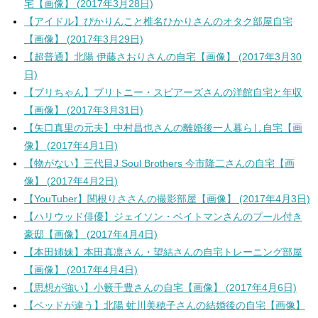
宅【画像】 (2017年3月28日)
【アイドル】ぴかりんこと椎名ひかりさんのオタク部屋自宅
【画像】 (2017年3月29日)
【超普通】北陽 伊藤さおりさんの自宅【画像】 (2017年3月30
日)
【ブリちゃん】ブリトニー・スピアーズさんの洋館自宅と年収
【画像】 (2017年3月31日)
【矢口真里の元夫】中村昌也さんの離婚後一人暮らし自宅【画
像】 (2017年4月1日)
【物がない】三代目J Soul Brothers 今市隆二さんの自宅【画
像】 (2017年4月2日)
【YouTuber】関根りささんの撮影部屋【画像】 (2017年4月3日)
【ハリウッド俳優】ジェイソン・ベイトマンさんのプール付き
豪邸【画像】 (2017年4月4日)
【本田姉妹】本田真凛さん・望結さんの自宅トレーニング部屋
【画像】 (2017年4月4日)
【思想が強い】小籔千豊さんの自宅【画像】 (2017年4月6日)
【ベッドが違う】北陽 虻川美穂子さんの結婚後の自宅【画像】