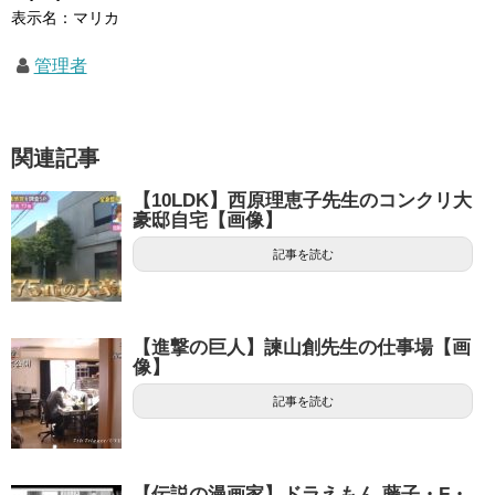
表示名：マリカ
管理者
関連記事
【10LDK】西原理恵子先生のコンクリ大
豪邸自宅【画像】
記事を読む
【進撃の巨人】諫山創先生の仕事場【画
像】
記事を読む
【伝説の漫画家】ドラえもん 藤子・F・