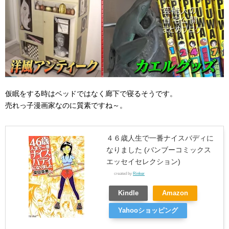
仮眠をする時はベッドではなく廊下で寝るそうです。
売れっ子漫画家なのに質素ですね～。
４６歳人生で一番ナイスバディに
なりました (バンブーコミックス
エッセイセレクション)
created by
Rinker
Kindle
Amazon
Yahooショッピング