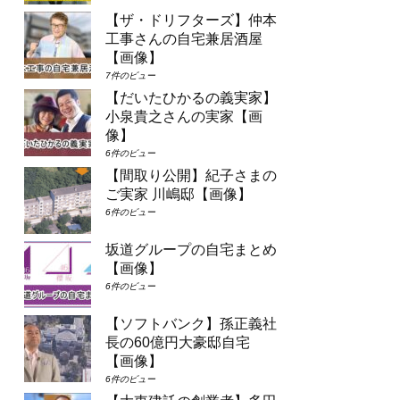
【ザ・ドリフターズ】仲本
工事さんの自宅兼居酒屋
【画像】
7件のビュー
【だいたひかるの義実家】
小泉貴之さんの実家【画
像】
6件のビュー
【間取り公開】紀子さまの
ご実家 川嶋邸【画像】
6件のビュー
坂道グループの自宅まとめ
【画像】
6件のビュー
【ソフトバンク】孫正義社
長の60億円大豪邸自宅
【画像】
6件のビュー