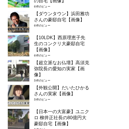
の自宅【画像】
6件のビュー
【ダウンタウン】浜田雅功
さんの豪邸自宅【画像】
6件のビュー
【10LDK】西原理恵子先
生のコンクリ大豪邸自宅
【画像】
6件のビュー
【超立派なお仏壇】高須克
弥院長の愛知の実家【画
像】
5件のビュー
【外観公開】だいたひかる
さんの実家【画像】
5件のビュー
【日本一の大富豪】ユニク
ロ 柳井正社長の80億円大
豪邸自宅【画像】