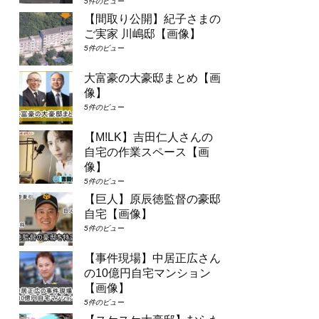
5件のビュー
【間取り公開】紀子さまの
ご実家 川嶋邸【画像】
5件のビュー
大富豪の大豪邸まとめ【画
像】
5件のビュー
【M!LK】吉田仁人さんの
自宅の作業スペース【画
像】
5件のビュー
【巨人】原辰徳監督の豪邸
自宅【画像】
5件のビュー
【事件現場】中居正広さん
の10億円自宅マンション
【画像】
5件のビュー