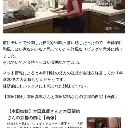
前にテレビで公開した自宅が和風っぽい感じだったので、全体的に
和風っぽい家なのかなと思っていたら洋風なリビングで意外に感じ
ました。
それでいてお金持ちっぽい雰囲気ですよね。
ネット情報によると本田姉妹の父方の祖父が会社を経営しており年
商20億の大金持ちなんだそうです。
経済的にもルックスにも恵まれた姉妹ですね～。
【本田姉妹】本田真凛さんと本田望結さんの京都の自宅【画像】
【本田姉妹】本田真凛さんと本田望結
さんの京都の自宅【画像】
姉妹3人と兄1人でフィギュアスケート選手として活躍