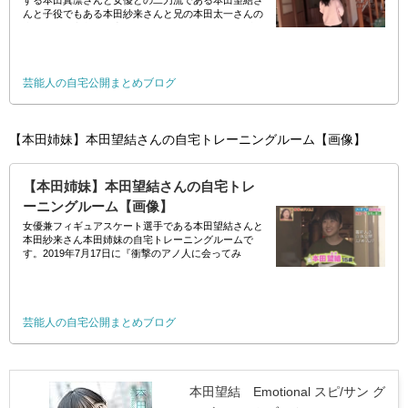
する本田真凛さんと女優との二刀流である本田望結さ
んと子役でもある本田紗来さんと兄の本田太一さんの
本田姉妹の京都の自宅です。2017年12月31日に『本田
真凜 涙の奥に～夢追う軌跡に密着126
芸能人の自宅公開まとめブログ
【本田姉妹】本田望結さんの自宅トレーニングルーム【画像】
【本田姉妹】本田望結さんの自宅トレ
ーニングルーム【画像】
女優兼フィギュアスケート選手である本田望結さんと
本田紗来さん本田姉妹の自宅トレーニングルームで
す。2019年7月17日に『衝撃のアノ人に会ってみ
た！』にて公開されました。 //
芸能人の自宅公開まとめブログ
本田望結 Emotional スピ/サン グ