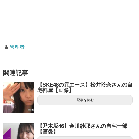
管理者
関連記事
【SKE48の元エース】松井玲奈さんの自
宅部屋【画像】
記事を読む
【乃木坂46】金川紗耶さんの自宅一部
【画像】