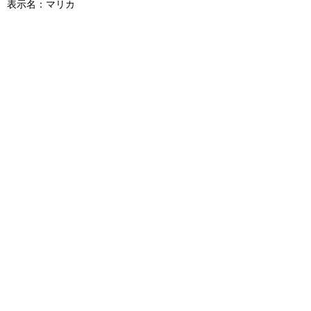
表示名：マリカ