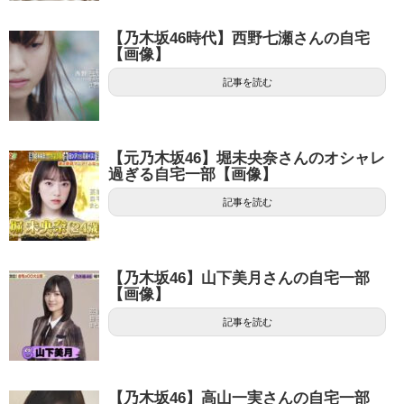
【乃木坂46時代】西野七瀬さんの自宅
【画像】
記事を読む
【元乃木坂46】堀未央奈さんのオシャレ
過ぎる自宅一部【画像】
記事を読む
【乃木坂46】山下美月さんの自宅一部
【画像】
記事を読む
【乃木坂46】高山一実さんの自宅一部