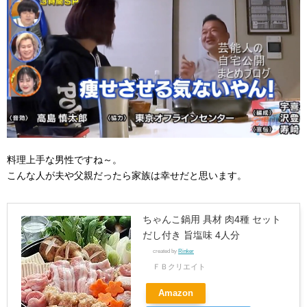
料理上手な男性ですね～。
こんな人が夫や父親だったら家族は幸せだと思います。
ちゃんこ鍋用 具材 肉4種 セット
だし付き 旨塩味 4人分
created by
Rinker
ＦＢクリエイト
Amazon