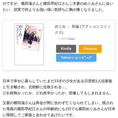
のですが、横田滋さんと横田早紀江さんご夫妻のめぐみさんに会い
たい、切実で何よりも強い強い気持ちに胸が痛くなりました。
めぐみ ： 前編 (アクションコミッ
クス)
created by
Rinker
Kindle
Amazon
Yahooショッピング
日本で幸せに暮らしていたまだ13才の少女がある日突然1人拉家族
と引き離され、北朝鮮に拉致される…。
どれ程怖かったか、どれ程辛かったか、想像してもしきれません。
父親の横田滋さんは再会が間に合わず亡くなられてしまい、残され
た母親の横田早紀江さんの年齢的にも1日でも横田めぐみさんが日本
に帰国してご家族と会わせてあげたいです。