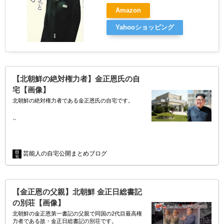
Amazon
Yahooショッピング
【北朝鮮の絶対権力者】金正恩氏の自
宅【画像】
北朝鮮の絶対権力者である金正恩氏の自宅です。
//
ラブロフ外相に同行したロシア人記者の取材に答える
形で、金正恩が自宅内部の様子や資産などを公開した
ようだ。
芸能人の自宅公開まとめブログ
金正恩は北朝鮮国…
【金正恩の父親】北朝鮮 金正日総書記
の別荘【画像】
北朝鮮の金正恩第一書記の父親で同国の2代目最高権
力者である故・金正日総書記の別荘です。