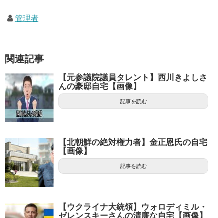
管理者
関連記事
【元参議院議員タレント】西川きよしさ
んの豪邸自宅【画像】
記事を読む
【北朝鮮の絶対権力者】金正恩氏の自宅
【画像】
記事を読む
【ウクライナ大統領】ウォロディミル・
ゼレンスキーさんの清廉な自宅【画像】