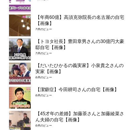
【年商60億】高須克弥院長の名古屋の自宅
【画像】
7件のビュー
【トヨタ社長】豊田章男さんの30億円大豪
邸自宅【画像】
7件のビュー
【だいたひかるの義実家】小泉貴之さんの
実家【画像】
6件のビュー
【潔癖症】今田耕司さんの自宅【画像】
6件のビュー
【45才年の差婚】加藤茶さんと加藤綾菜さ
ん夫婦の自宅【画像】
6件のビュー