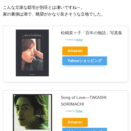
こんな立派な邸宅が別荘とは凄いですね～。
家の裏側は湖で、眺望がかなり良さそうな立地でした。
松嶋菜々子「百年の物語」写真集
created by
Rinker
Amazon
Yahooショッピング
Song of Love―TAKASHI
SORIMACHI
created by
Rinker
Amazon