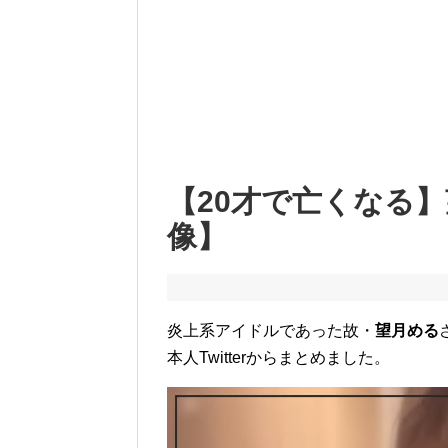
【20才で亡くなる
像】
炎上系アイドルであった故・
望月める
本人Twitterからまとめました。