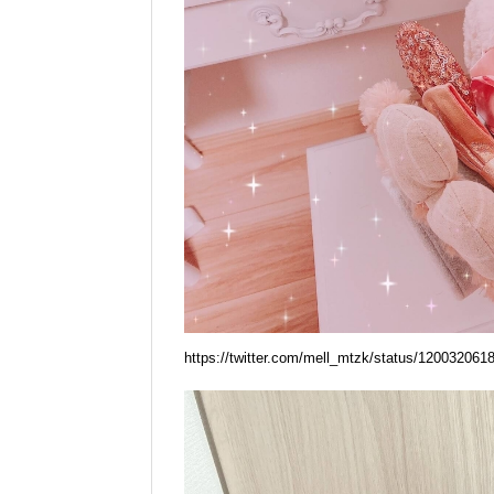
https://twitter.com/mell_mtzk/status/12003206