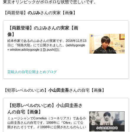
東京オリンピックがボロボロな状態で悲しいです。
【両親登場】
のぶみ
さんの実家【画像】
【両親登場】のぶみさんの実家【画
像】
絵本作家であるのぶみさんの実家です。2016年11月13
日に『情熱大陸』にて公開されました。(adsbygoogle
= window.adsbygoogle || []).push({});
芸能人の自宅公開まとめブログ
【犯罪レベルのいじめ】
小山田圭吾
さんの自宅【画像】
【犯罪レベルのいじめ】小山田圭吾さ
んの自宅【画像】
ミュージシャンでCornelius（コーネリアス）である小
山田圭吾さんの自宅です。1998年に『Olive』にて公
開されたそうです。 // 1998年に公開されたものらしい
ので小山田圭吾さんが30才頃の自宅でしょうか。犯罪