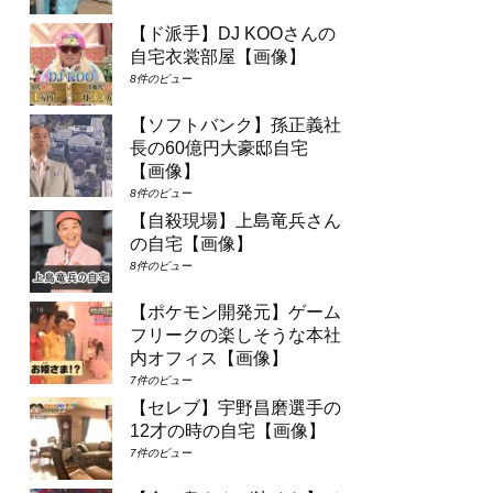
【ド派手】DJ KOOさんの
自宅衣裳部屋【画像】
8件のビュー
【ソフトバンク】孫正義社
長の60億円大豪邸自宅
【画像】
8件のビュー
【自殺現場】上島竜兵さん
の自宅【画像】
8件のビュー
【ポケモン開発元】ゲーム
フリークの楽しそうな本社
内オフィス【画像】
7件のビュー
【セレブ】宇野昌磨選手の
12才の時の自宅【画像】
7件のビュー