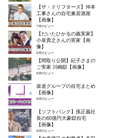
【ザ・ドリフターズ】仲本
工事さんの自宅兼居酒屋
【画像】
7件のビュー
【だいたひかるの義実家】
小泉貴之さんの実家【画
像】
6件のビュー
【間取り公開】紀子さまの
ご実家 川嶋邸【画像】
6件のビュー
坂道グループの自宅まとめ
【画像】
6件のビュー
【ソフトバンク】孫正義社
長の60億円大豪邸自宅
【画像】
6件のビュー