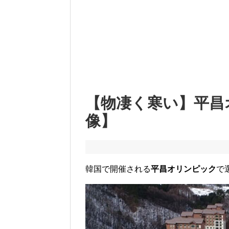
【物凄く寒い】平昌
像】
韓国で開催される
平昌オリンピック
で