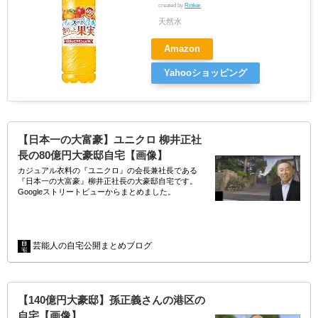
created by
Rinker
天然水
Amazon
Yahooショッピング
【日本一の大富豪】ユニクロ 柳井正社
長の80億円大豪邸自宅【画像】
カジュアル衣料の『ユニクロ』の会長兼社長である
『日本一の大富豪』柳井正社長の大豪邸自宅です。
Googleストリートビューからまとめました。
//
この画像は『FRIDAY』で公開されました…
芸能人の自宅公開まとめブログ
【140億円大豪邸】孫正義さんの港区の
自宅【画像】