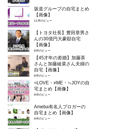
坂道グループの自宅まとめ
【画像】
11件のビュー
【トヨタ社長】豊田章男さ
んの30億円大豪邸自宅
【画像】
8件のビュー
【45才年の差婚】加藤茶
さんと加藤綾菜さん夫婦の
自宅【画像】
8件のビュー
=LOVE・≠ME・≒JOYの自
宅まとめ【画像】
8件のビュー
Ameba有名人ブロガーの
自宅まとめ【画像】
8件のビュー