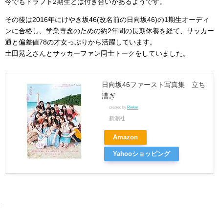
今でもドラフト2期生とは付き合いがあるようです。
その後は2016年にけやき坂46(改名前の日向坂46)の1期生オーディ
ンに合格し、学業専念のための約2年間の長期休養を経て、サッカー
通と偏差値78の才女っぷりから活躍しています。
土田晃之さんとサッカーファン同士トークをしていました。
日向坂46ファースト写真集 立ち
漕ぎ
created by
Rinker
新潮社
Amazon
Yahooショッピング