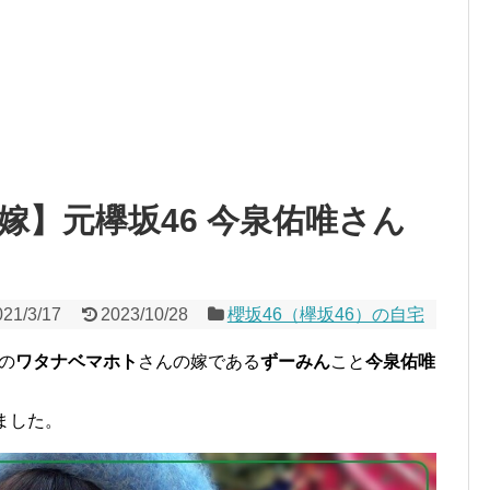
嫁】元欅坂46 今泉佑唯さん
021/3/17
2023/10/28
櫻坂46（欅坂46）の自宅
rの
ワタナベマホト
さんの嫁である
ずーみん
こと
今泉佑唯
ました。