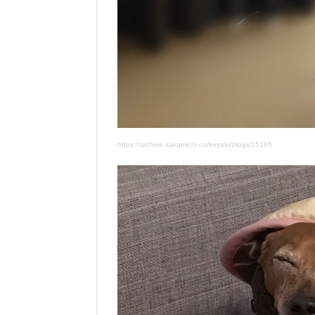
https://archive.sakamichi.co/keyaki/blogs/15165