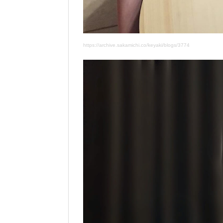
https://archive.sakamichi.co/keyaki/blogs/3774