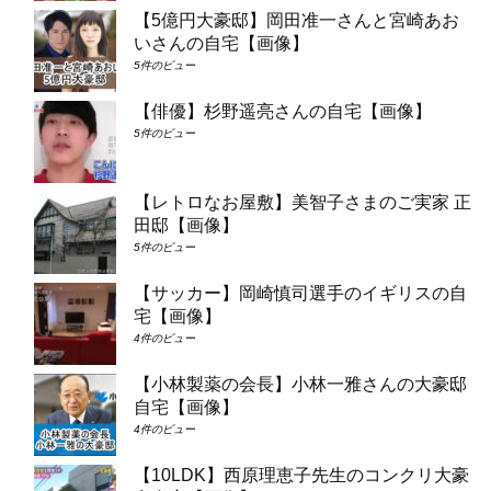
【5億円大豪邸】岡田准一さんと宮崎あお
いさんの自宅【画像】
5件のビュー
【俳優】杉野遥亮さんの自宅【画像】
5件のビュー
【レトロなお屋敷】美智子さまのご実家 正
田邸【画像】
5件のビュー
【サッカー】岡崎慎司選手のイギリスの自
宅【画像】
4件のビュー
【小林製薬の会長】小林一雅さんの大豪邸
自宅【画像】
4件のビュー
【10LDK】西原理恵子先生のコンクリ大豪