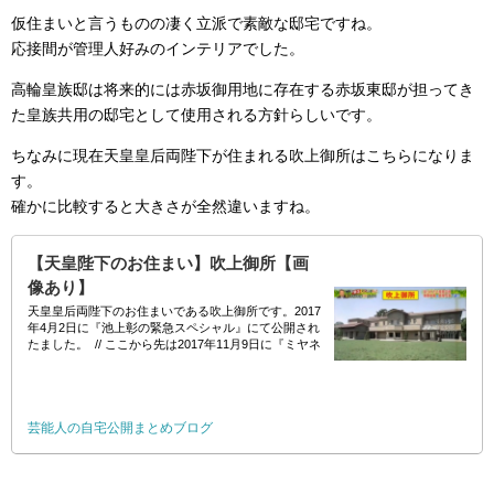
仮住まいと言うものの凄く立派で素敵な邸宅ですね。
応接間が管理人好みのインテリアでした。
高輪皇族邸は将来的には赤坂御用地に存在する赤坂東邸が担ってき
た皇族共用の邸宅として使用される方針らしいです。
ちなみに現在天皇皇后両陛下が住まれる吹上御所はこちらになりま
す。
確かに比較すると大きさが全然違いますね。
【天皇陛下のお住まい】吹上御所【画
像あり】
天皇皇后両陛下のお住まいである吹上御所です。2017
年4月2日に『池上彰の緊急スペシャル』にて公開され
たました。 // ここから先は2017年11月9日に『ミヤネ
屋 』にて公開されたものです。
芸能人の自宅公開まとめブログ