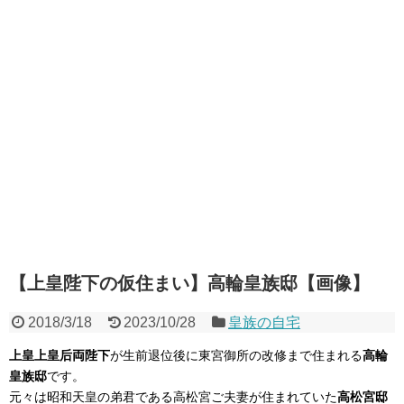
【上皇陛下の仮住まい】高輪皇族邸【画像】
2018/3/18
2023/10/28
皇族の自宅
上皇上皇后両陛下
が生前退位後に東宮御所の改修まで住まれる
高輪
皇族邸
です。
元々は昭和天皇の弟君である高松宮ご夫妻が住まれていた
高松宮邸