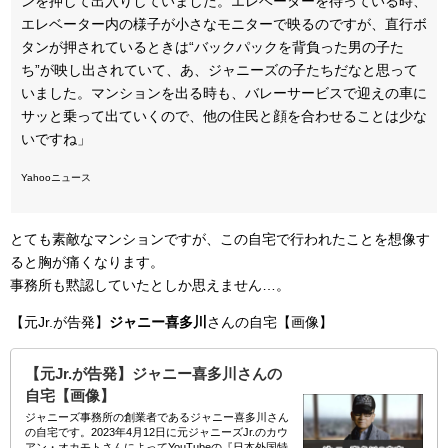
ンを押して出入りしていました。エレベーターを待っている時、
エレベーター内の様子が小さなモニターで映るのですが、直行ボ
タンが押されているときは“バックパックを背負った男の子た
ち”が映し出されていて、あ、ジャニーズの子たちだなと思って
いました。マンションを出る時も、バレーサービスで迎えの車に
サッと乗って出ていくので、他の住民と顔を合わせることは少な
いですね」
Yahooニュース
とても素敵なマンションですが、この自宅で行われたことを想像す
ると胸が痛くなります。
事務所も黙認していたとしか思えません…。
【元Jr.が告発】
ジャニー喜多川
さんの自宅【画像】
【元Jr.が告発】ジャニー喜多川さんの
自宅【画像】
ジャニーズ事務所の創業者であるジャニー喜多川さん
の自宅です。2023年4月12日に元ジャニーズJr.のカウ
アン・オカモトさんによってYouTubeの『日本外国特