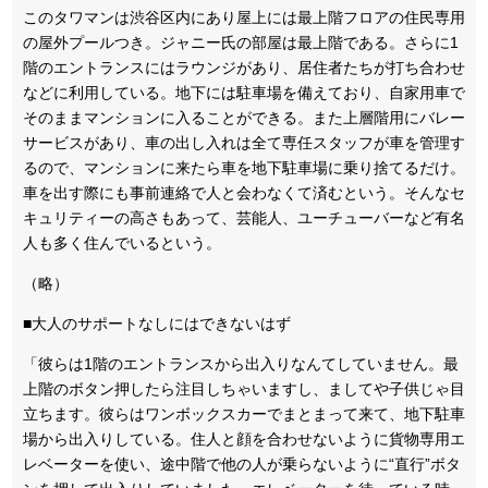
このタワマンは渋谷区内にあり屋上には最上階フロアの住民専用
の屋外プールつき。ジャニー氏の部屋は最上階である。さらに1
階のエントランスにはラウンジがあり、居住者たちが打ち合わせ
などに利用している。地下には駐車場を備えており、自家用車で
そのままマンションに入ることができる。また上層階用にバレー
サービスがあり、車の出し入れは全て専任スタッフが車を管理す
るので、マンションに来たら車を地下駐車場に乗り捨てるだけ。
車を出す際にも事前連絡で人と会わなくて済むという。そんなセ
キュリティーの高さもあって、芸能人、ユーチューバーなど有名
人も多く住んでいるという。
（略）
■大人のサポートなしにはできないはず
「彼らは1階のエントランスから出入りなんてしていません。最
上階のボタン押したら注目しちゃいますし、ましてや子供じゃ目
立ちます。彼らはワンボックスカーでまとまって来て、地下駐車
場から出入りしている。住人と顔を合わせないように貨物専用エ
レベーターを使い、途中階で他の人が乗らないように“直行”ボタ