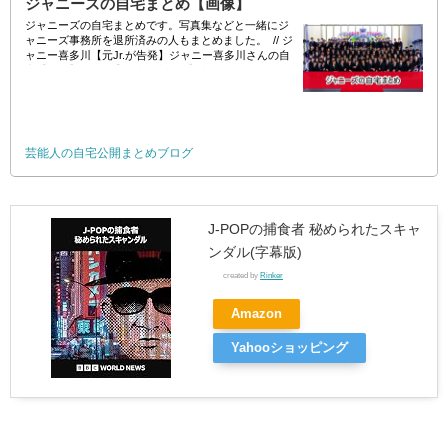
ジャニーズの自宅まとめ【画像】
ジャニーズの自宅まとめです。写真集などと一緒にジ
ャニーズ事務所を退所済みの人もまとめました。 // ジ
ャニー喜多川【元Jr.が告発】ジャニー喜多川さんの自
宅【画像】SMAP【10億円大豪邸】木村拓哉さんと工
藤静香さん一家の自宅【画像】
芸能人の自宅公開まとめブログ
J-POPの捕食者 秘められたスキャ
ンダル(字幕版)
created by
Rinker
Amazon
Yahooショッピング