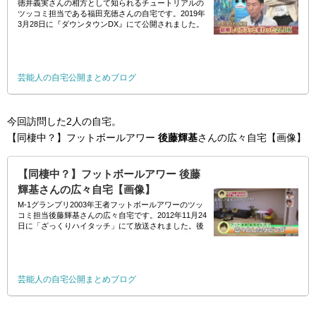
徳井義実さんの相方として知られるチュートリアルの
ツッコミ担当である福田充徳さんの自宅です。2019年
3月28日に『ダウンタウンDX』にて公開されました。
//
芸能人の自宅公開まとめブログ
今回訪問した2人の自宅。
【同棲中？】フットボールアワー
後藤輝基
さんの広々自宅【画像】
【同棲中？】フットボールアワー 後藤
輝基さんの広々自宅【画像】
M-1グランプリ2003年王者フットボールアワーのツッ
コミ担当後藤輝基さんの広々自宅です。2012年11月24
日に「ざっくりハイタッチ」にて放送されました。後
藤さんのご結婚が2013年8月なので独身時代の自宅に
なりますね。 //
芸能人の自宅公開まとめブログ