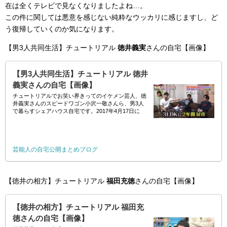
在は全くテレビで見なくなりましたよね…。
この件に関しては悪意を感じない純粋なウッカリに感じますし、ど
う復帰していくのか気になります。
【男3人共同生活】チュートリアル
徳井義実
さんの自宅【画像】
【男3人共同生活】チュートリアル 徳井
義実さんの自宅【画像】
チュートリアルでお笑い界きってのイケメン芸人、徳
井義実さんのスピードワゴン小沢一敬さんら、男3人
で暮らすシェアハウス自宅です。2017年4月17日に
「深イイ話」にて放送されました。 //
芸能人の自宅公開まとめブログ
【徳井の相方】チュートリアル
福田充徳
さんの自宅【画像】
【徳井の相方】チュートリアル 福田充
徳さんの自宅【画像】