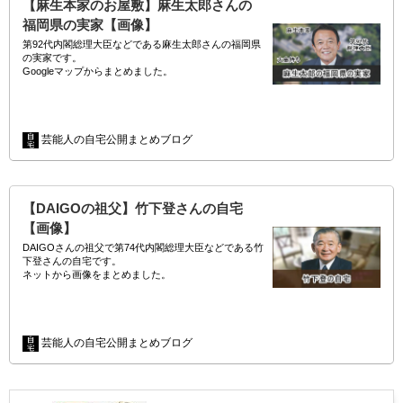
【麻生本家のお屋敷】麻生太郎さんの
福岡県の実家【画像】
第92代内閣総理大臣などである麻生太郎さんの福岡県
の実家です。
Googleマップからまとめました。
//
このお屋敷は福岡県飯塚市に存在しています。
芸能人の自宅公開まとめブログ
麻生太郎…
【DAIGOの祖父】竹下登さんの自宅
【画像】
DAIGOさんの祖父で第74代内閣総理大臣などである竹
下登さんの自宅です。
ネットから画像をまとめました。
(adsbygoogle = window.adsbygoogle || []).push({…
芸能人の自宅公開まとめブログ