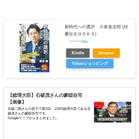
新時代への選択 小泉進次郎 (扶
桑社ＢＯＯＫＳ)
created by
Rinker
Kindle
Amazon
Yahooショッピング
【総理大臣】石破茂さんの豪邸自宅
【画像】
石破二朗さんの息子で第102・103代総理大臣である石
破茂さんの豪邸自宅です。
Googleマップからまとめました。
//