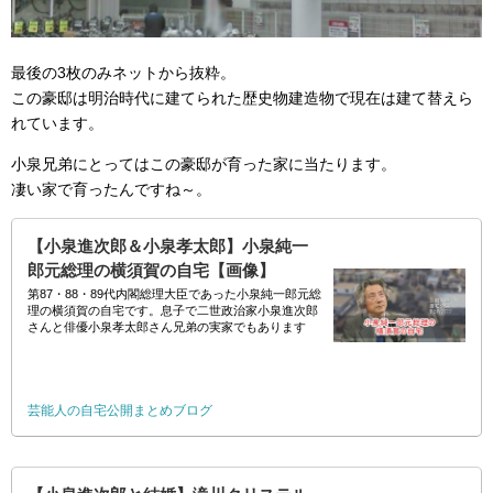
最後の3枚のみネットから抜粋。
この豪邸は明治時代に建てられた歴史物建造物で現在は建て替えら
れています。
小泉兄弟にとってはこの豪邸が育った家に当たります。
凄い家で育ったんですね～。
【小泉進次郎＆小泉孝太郎】小泉純一
郎元総理の横須賀の自宅【画像】
第87・88・89代内閣総理大臣であった小泉純一郎元総
理の横須賀の自宅です。息子で二世政治家小泉進次郎
さんと俳優小泉孝太郎さん兄弟の実家でもあります
ね。Googleマップからまとめました。 // モザイクが
掛け
芸能人の自宅公開まとめブログ