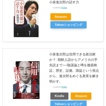
小泉進次郎の話す力
created by
Rinker
Amazon
Yahooショッピング
小泉進次郎は信用できる政治家
か？: 朝鮮人説からアメリカの手
先説まで──陰謀論と噂を徹底検
証。歴史、証拠、国益という視点
から、進次郎をめぐる真実を解き
明かす。
created by
Rinker
Kindle
Amazon
Yahooショッピング