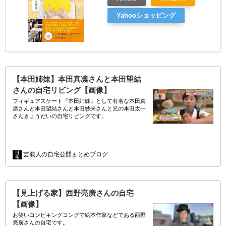
Yahooショッピング
【本田姉妹】本田真凛さんと本田望結
さんの自宅リビング【画像】
フィギュアスケート『本田姉妹』として有名な本田真
凛さんと本田望結さんと本田紗来さんと兄の本田太一
さんきょうだいの自宅リビングです。
2020年4月27日に『人生が変わる1分間の深イイ話』に
て公開されました。
…
芸能人の自宅公開まとめブログ
【見上げる家】西野亮廣さんの自宅
【画像】
お笑いコンビキングコングで絵本作家などである西野
亮廣さんの自宅です。