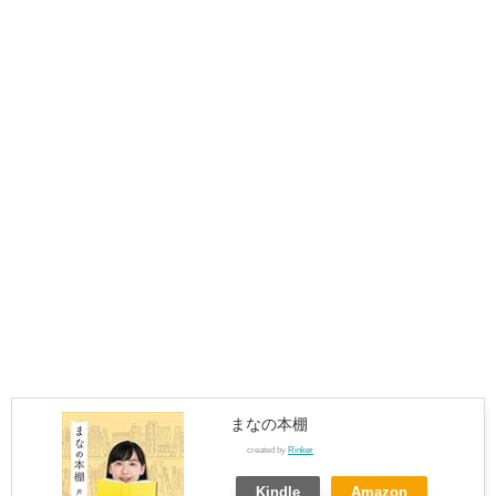
まなの本棚
created by
Rinker
Kindle
Amazon