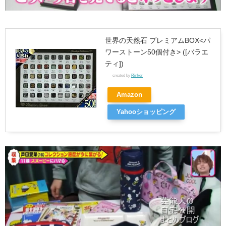
世界の天然石 プレミアムBOX<パ
ワーストーン50個付き> ([バラエ
ティ])
created by
Rinker
Amazon
Yahooショッピング