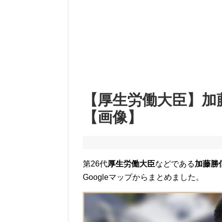
【厚生労働大臣】加
【画像】
第26代
厚生労働大臣
などである
加藤勝
Googleマップからまとめました。