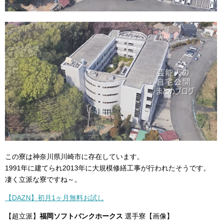
この寮は神奈川県川崎市に存在しています。
1991年に建てられ2013年に大規模修繕工事が行われたそうです。
凄く立派な寮ですね～。
【DAZN】初月1ヶ月無料お試し
【超立派】
福岡ソフトバンクホークス
選手寮【画像】