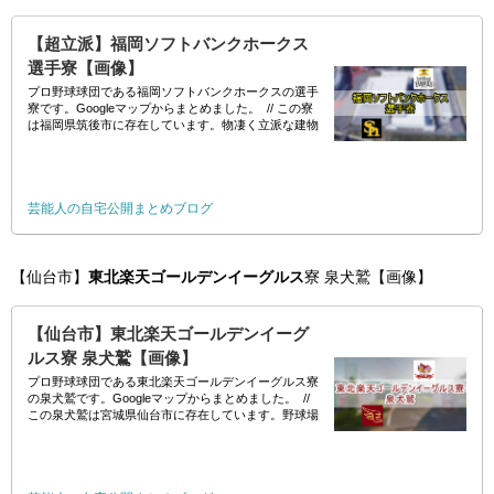
【超立派】福岡ソフトバンクホークス
選手寮【画像】
プロ野球球団である福岡ソフトバンクホークスの選手
寮です。Googleマップからまとめました。 // この寮
は福岡県筑後市に存在しています。物凄く立派な建物
ですね～。総工費
芸能人の自宅公開まとめブログ
【仙台市】
東北楽天ゴールデンイーグルス
寮 泉犬鷲【画像】
【仙台市】東北楽天ゴールデンイーグ
ルス寮 泉犬鷲【画像】
プロ野球球団である東北楽天ゴールデンイーグルス寮
の泉犬鷲です。Googleマップからまとめました。 //
この泉犬鷲は宮城県仙台市に存在しています。野球場