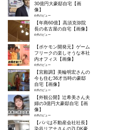
30億円大豪邸自宅【画
像】
6件のビュー
【年商60億】高須克弥院
長の名古屋の自宅【画像】
6件のビュー
【ポケモン開発元】ゲーム
フリークの楽しそうな本社
内オフィス【画像】
6件のビュー
【宮殿調】美輪明宏さんの
今も住む36才当時の豪邸
自宅【画像】
6件のビュー
【外観公開】辻希美さん夫
婦の3億円大豪邸自宅【画
像】
6件のビュー
【パパは不動産会社社長】
染谷リアナさんの7LDK豪