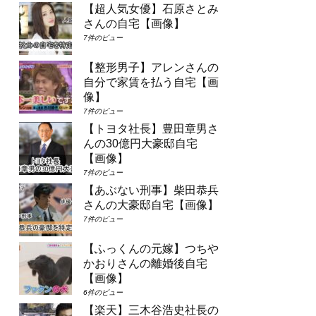
【超人気女優】石原さとみ
さんの自宅【画像】
7件のビュー
【整形男子】アレンさんの
自分で家賃を払う自宅【画
像】
7件のビュー
【トヨタ社長】豊田章男さ
んの30億円大豪邸自宅
【画像】
7件のビュー
【あぶない刑事】柴田恭兵
さんの大豪邸自宅【画像】
7件のビュー
【ふっくんの元嫁】つちや
かおりさんの離婚後自宅
【画像】
6件のビュー
【楽天】三木谷浩史社長の