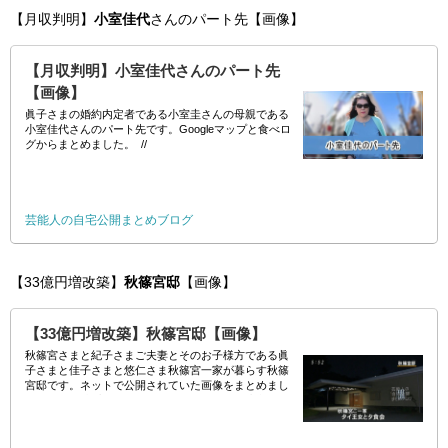
【月収判明】
小室佳代
さんのパート先【画像】
【月収判明】小室佳代さんのパート先
【画像】
眞子さまの婚約内定者である小室圭さんの母親である
小室佳代さんのパート先です。Googleマップと食べロ
グからまとめました。 //
芸能人の自宅公開まとめブログ
【33億円増改築】
秋篠宮邸
【画像】
【33億円増改築】秋篠宮邸【画像】
秋篠宮さまと紀子さまご夫妻とそのお子様方である眞
子さまと佳子さまと悠仁さま秋篠宮一家が暮らす秋篠
宮邸です。ネットで公開されていた画像をまとめまし
た。画像の時系列はバラバラなのでそこはご注意願い
ます。(adsbygoogle = window