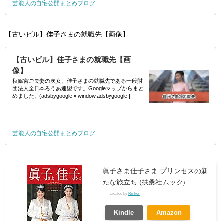
芸能人の自宅公開まとめブログ
【古いビル】
佳子
さまの就職先【画像】
【古いビル】佳子さまの就職先【画
像】
秋篠宮ご夫妻の次女、佳子さまの就職先である一般財
団法人全日本ろうあ連盟です。Googleマップからまと
めました。(adsbygoogle = window.adsbygoogle ||
[]).push({});
芸能人の自宅公開まとめブログ
眞子さま佳子さま プリンセスの新
たな旅立ち (扶桑社ムック)
created by
Rinker
Kindle
Amazon