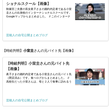
ショナルスクール【画像】
秋篠宮ご夫妻の長女眞子さまの婚約内定者である小室
圭さんの出身校のインターナショナルスクールです。
Googleマップからまとめました。 // このインターナ
ショナルスクールは年間の学費だけで180万も掛か
り、
芸能人の自宅公開まとめブログ
【時給判明】
小室圭
さんの元バイト先【画像】
【時給判明】小室圭さんの元バイト先
【画像】
眞子さまの婚約内定者である小室圭さんの元バイト先
（閉店済み）です。食べログからまとめました。 //
高校生だった小室さんは、母と２人で食事に訪れるう
ちに、店でウエーターのアルバイトを始めた。ＩＣＵ
入学後も週２
芸能人の自宅公開まとめブログ