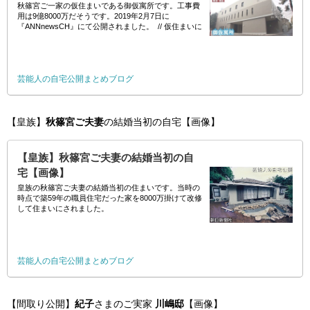
秋篠宮ご一家の仮住まいである御仮寓所です。工事費
用は9億8000万だそうです。2019年2月7日に
『ANNnewsCH』にて公開されました。 // 仮住まいに
工事費用9億8000
芸能人の自宅公開まとめブログ
【皇族】
秋篠宮ご夫妻
の結婚当初の自宅【画像】
【皇族】秋篠宮ご夫妻の結婚当初の自
宅【画像】
皇族の秋篠宮ご夫妻の結婚当初の住まいです。当時の
時点で築59年の職員住宅だった家を8000万掛けて改修
して住まいにされました。
芸能人の自宅公開まとめブログ
【間取り公開】
紀子
さまのご実家
川嶋邸
【画像】