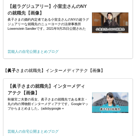
【超ラグジュアリー】小室圭さんのNY
の就職先【画像】
眞子さまの婚約内定者である小室圭さんのNYの超ラグ
ジュアリーな就職先のニューヨークの法律事務所
Lowenstein Sandlerです。2021年9月25日公開された
『【公式】日テレNEWS』とGoogleマップと
Lowenstein Sa
芸能人の自宅公開まとめブログ
【
眞子
さまの就職先】インターメディアテク【画像】
【眞子さまの就職先】インターメディ
アテク【画像】
秋篠宮ご夫妻の長女、眞子さまの就職先である東京・
丸の内の博物館インターメディアテです。Googleマッ
プからまとめました。(adsbygoogle =
window.adsbygoogle || []).push({});
芸能人の自宅公開まとめブログ