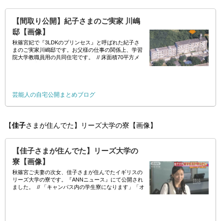
【間取り公開】紀子さまのご実家 川嶋
邸【画像】
秋篠宮妃で『3LDKのプリンセス』と呼ばれた紀子さ
まのご実家川嶋邸です。お父様の仕事の関係上、学習
院大学教職員用の共同住宅です。 // 床面積70平方メ
ートルで家賃は
芸能人の自宅公開まとめブログ
【
佳子
さまが住んでた】リーズ大学の寮【画像】
【佳子さまが住んでた】リーズ大学の
寮【画像】
秋篠宮ご夫妻の次女、佳子さまが住んでたイギリスの
リーズ大学の寮です。『ANNニュース』にて公開され
ました。 // 「キャンパス内の学生寮になります」「オ
ートロックになっているんですね」「セキュリティも
非常にしっかりして