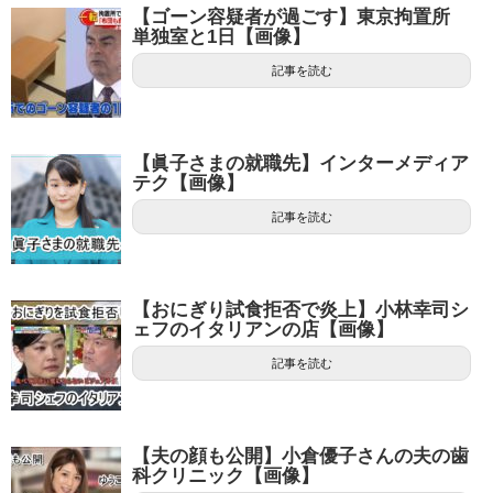
【ゴーン容疑者が過ごす】東京拘置所
単独室と1日【画像】
記事を読む
【眞子さまの就職先】インターメディア
テク【画像】
記事を読む
【おにぎり試食拒否で炎上】小林幸司シ
ェフのイタリアンの店【画像】
記事を読む
【夫の顔も公開】小倉優子さんの夫の歯
科クリニック【画像】