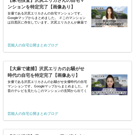
【家宅捜査】沢尻エリカさんの自宅マ
ンションを特定完了【画像あり】
女優である沢尻エリカさんの自宅マンションです。
Googleマップからまとめました。 // このマンション
は目黒区に存在しています。沢尻エリカさんが麻薬で
逮捕されたことは有名だと思いま
芸能人の自宅公開まとめブログ
【大麻で逮捕】沢尻エリカのお騒がせ
時代の自宅を特定完了【画像あり】
女優である沢尻エリカさんのお騒がせ女優時代の自宅
マンションです。Googleマップからまとめました。 //
昔のテレビを見たらこのマンションの玄関から出てく
る沢尻エリカさんが写されていました。
芸能人の自宅公開まとめブログ