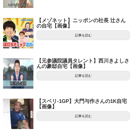
【メゾネット】ニッポンの社長 辻さん
の自宅【画像】
記事を読む
【元参議院議員タレント】西川きよしさ
んの豪邸自宅【画像】
記事を読む
【スベリ-1GP】大門与作さんの1K自宅
【画像】
記事を読む