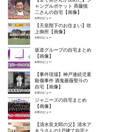
ャングルポケット 斉藤慎
二さんの自宅【画像】
6件のビュー
【天皇陛下のお住まい】吹
上御所【画像】
6件のビュー
坂道グループの自宅まとめ
【画像】
6件のビュー
【事件現場】神戸連続児童
殺傷事件 酒鬼薔薇聖斗の
自宅【画像】
6件のビュー
ジャニーズの自宅まとめ
【画像】
6件のビュー
【清水良太郎の父】清水ア
キラさんの1戸建て自宅と