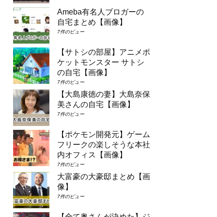
Ameba有名人ブロガーの
自宅まとめ【画像】
7件のビュー
【サトシの部屋】アニメポ
ケットモンスター サトシ
の自宅【画像】
7件のビュー
【大島康徳の妻】大島奈保
美さんの自宅【画像】
7件のビュー
【ポケモン開発元】ゲーム
フリークの楽しそうな本社
内オフィス【画像】
7件のビュー
大富豪の大豪邸まとめ【画
像】
7件のビュー
【全て奥さんが決めた】ジ