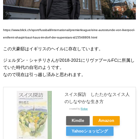
https://www.blick.ch/sport/fussball/international/premierleague/eine-autostunde-von-liverpool-
entfernt-shaqiri-baut-haus-im-dorf-der-superstars-id15548809.html
この大豪邸はイギリスのヘイルに存在しています。
ジェルダン・シャチリさんが2018-2021にリヴァプールFCに所属し
ていた時代の自宅のようです。
なので現在は引っ越し済みと思われます。
スイス探訪 したたかなスイス人
のしなやかな生き方
created by
Rinker
Kindle
Amazon
Yahooショッピング