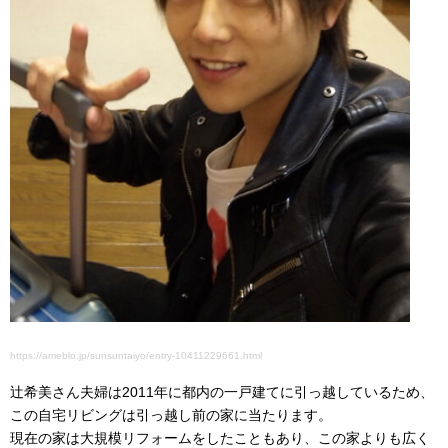
https://ameblo.jp/sunsuntaiyo/entry-10411229661.html
辻希美さん夫婦は2011年に都内の一戸建てに引っ越しているため、
この自宅リビングは引っ越し前の家に当たります。
現在の家は大規模リフォームをしたこともあり、この家よりも広く