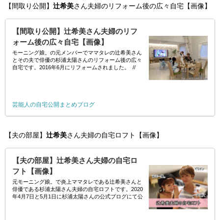
【間取り公開】
辻希美
さん夫婦のリフォーム後の広々自宅【画像】
【間取り公開】辻希美さん夫婦のリフ
ォーム後の広々自宅【画像】
モーニング娘。の元メンバーでママタレの辻希美さん
とその夫で俳優の杉浦太陽さんのリフォーム後の広々
自宅です。2016年6月にリフォームされました。 //
芸能人の自宅公開まとめブログ
【夫の部屋】
辻希美
さん夫婦の自宅ロフト【画像】
【夫の部屋】辻希美さん夫婦の自宅ロ
フト【画像】
元モーニング娘。で炎上ママタレである辻希美さんと
俳優である杉浦太陽さん夫婦の自宅ロフトです。2020
年4月7日と5月1日に杉浦太陽さんの公式ブログにて公
開されました。 // httpd://ameblo.jp/sunsuntaiyo/en