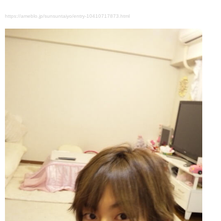
https://ameblo.jp/sunsuntaiyo/entry-10410717873.html