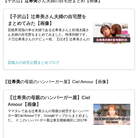
【子沢山】
辻希美
さん夫婦の自宅歴まとめ【画像】
【子沢山】辻希美さん夫婦の自宅歴を
まとめてみた【画像】
芸能界屈指の幸せ夫婦である辻希美さんと杉浦太陽さ
ん夫婦の自宅歴をまとめてみました。時系列順です。
// ①辻希美さんのデビュー前。【12才】辻希美さんの
デビュー前の自宅一部【画像】②2人が結婚し一緒に
暮らし始める【炎上ママタレ】辻
芸能人の自宅公開まとめブログ
【
辻希美
の母親のハンバーガー屋】Ciel Amour【画像】
【辻希美の母親のハンバーガー屋】Ciel
Amour【画像】
ママタレである辻希美さんの母親が経営するハンバー
ガー屋Ciel Amourです。Googleマップからまとめまし
た。 // このハンバーガー屋は東京都板橋区に2017年
にオープンしました。ネットでは「美