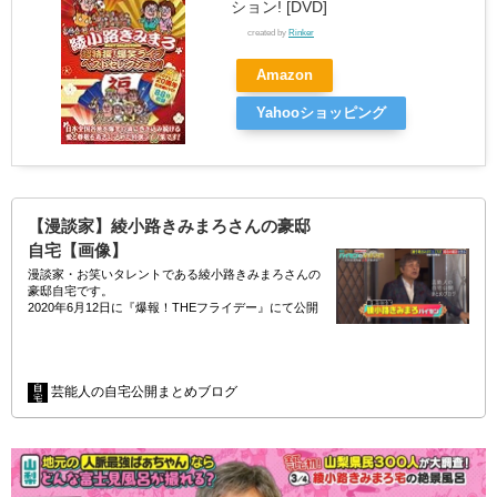
ション! [DVD]
created by
Rinker
Amazon
Yahooショッピング
【漫談家】綾小路きみまろさんの豪邸
自宅【画像】
漫談家・お笑いタレントである綾小路きみまろさんの
豪邸自宅です。
2020年6月12日に『爆報！THEフライデー』にて公開
されました。
//
芸能人の自宅公開まとめブログ
…