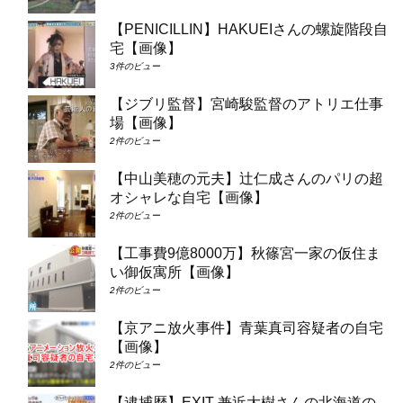
【PENICILLIN】HAKUEIさんの螺旋階段自
宅【画像】
3件のビュー
【ジブリ監督】宮崎駿監督のアトリエ仕事
場【画像】
2件のビュー
【中山美穂の元夫】辻仁成さんのパリの超
オシャレな自宅【画像】
2件のビュー
【工事費9億8000万】秋篠宮一家の仮住ま
い御仮寓所【画像】
2件のビュー
【京アニ放火事件】青葉真司容疑者の自宅
【画像】
2件のビュー
【逮捕歴】EXIT 兼近大樹さんの北海道の